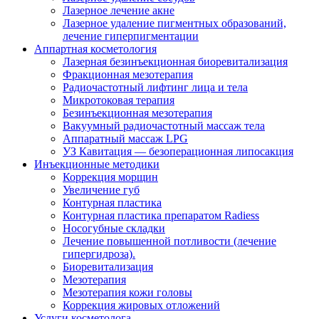
Лазерное лечение акне
Лазерное удаление пигментных образований,
лечение гиперпигментации
Аппартная косметология
Лазерная безинъекционная биоревитализация
Фракционная мезотерапия
Радиочастотный лифтинг лица и тела
Микротоковая терапия
Безинъекционная мезотерапия
Вакуумный радиочастотный массаж тела
Аппаратный массаж LPG
УЗ Кавитация — безоперационная липосакция
Инъекционные методики
Коррекция морщин
Увеличение губ
Контурная пластика
Контурная пластика препаратом Radiess
Носогубные складки
Лечение повышенной потливости (лечение
гипергидроза).
Биоревитализация
Мезотерапия
Мезотерапия кожи головы
Коррекция жировых отложений
Услуги косметолога