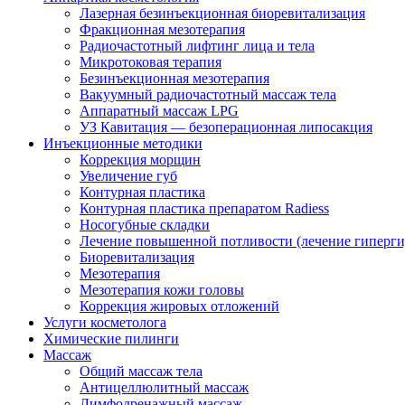
Лазерная безинъекционная биоревитализация
Фракционная мезотерапия
Радиочастотный лифтинг лица и тела
Микротоковая терапия
Безинъекционная мезотерапия
Вакуумный радиочастотный массаж тела
Аппаратный массаж LPG
УЗ Кавитация — безоперационная липосакция
Инъекционные методики
Коррекция морщин
Увеличение губ
Контурная пластика
Контурная пластика препаратом Radiess
Носогубные складки
Лечение повышенной потливости (лечение гиперги
Биоревитализация
Мезотерапия
Мезотерапия кожи головы
Коррекция жировых отложений
Услуги косметолога
Химические пилинги
Массаж
Общий массаж тела
Антицеллюлитный массаж
Лимфодренажный массаж