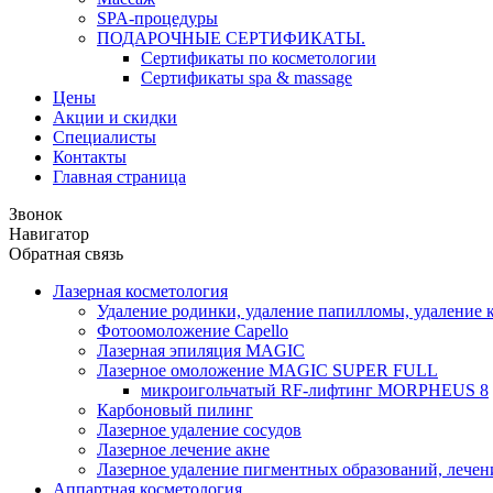
SPA-процедуры
ПОДАРОЧНЫЕ СЕРТИФИКАТЫ.
Сертификаты по косметологии
Сертификаты spa & massage
Цены
Акции и скидки
Специалисты
Контакты
Главная страница
Звонок
Навигатор
Обратная связь
Лазерная косметология
Удаление родинки, удаление папилломы, удаление к
Фотоомоложение Capello
Лазерная эпиляция MAGIC
Лазерное омоложение MAGIC SUPER FULL
микроигольчатый RF-лифтинг MORPHEUS 8
Карбоновый пилинг
Лазерное удаление сосудов
Лазерное лечение акне
Лазерное удаление пигментных образований, лече
Аппартная косметология